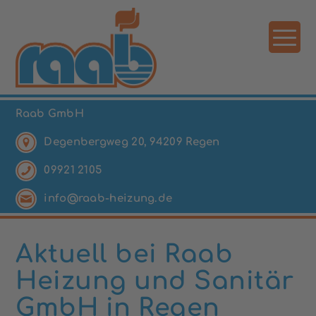
Raab GmbH
Degenbergweg 20, 94209 Regen
09921 2105
info@raab-heizung.de
Aktuell bei Raab
Heizung und Sanitär
GmbH in Regen